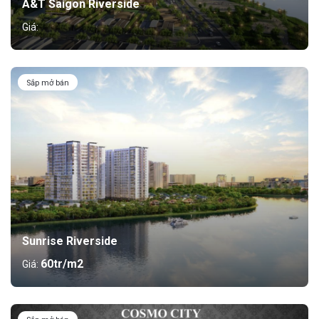
A&T Saigon Riverside
Giá:
Sắp mở bán
Sunrise Riverside
60tr/m2
Giá: