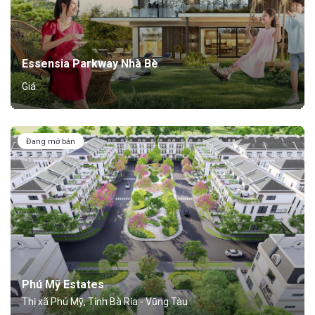
Essensia Parkway Nhà Bè
Giá:
Đang mở bán
Phú Mỹ Estates
Thị xã Phú Mỹ, Tỉnh Bà Rịa - Vũng Tàu