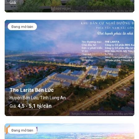
Giá:
Đang mở bán
The Larita Bến Lức
Huyện Bến Lức, Tỉnh Long An
4,5 - 5,1 tỷ/căn
Giá:
Đang mở bán