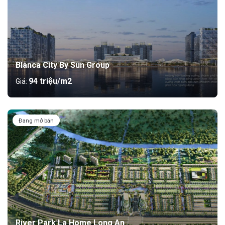
Blanca City By Sun Group
94 triệu/m2
Giá:
Đang mở bán
River Park La Home Long An