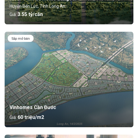
Huyện Bến Lức, Tỉnh Long An
3.55 tỷ/căn
Giá:
Sắp mở bán
Vinhomes Cần Đước
60 triệu/m2
Giá: