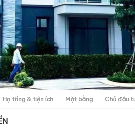
Hạ tầng & tiện ích
Mặt bằng
Chủ đầu tư
ỀN