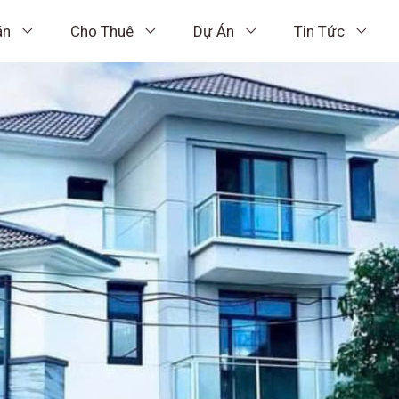
án
Cho Thuê
Dự Án
Tin Tức