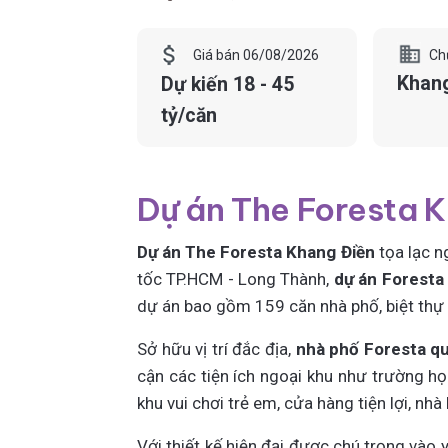
Ch
Giá bán 06/08/2026
Khang
Dự kiến 18 - 45
tỷ/căn
Dự án The Foresta K
Dự án The Foresta Khang Điền
tọa lạc n
tốc TP.HCM - Long Thành,
dự án Foresta
dự án bao gồm 159 căn nhà phố, biệt thự s
Sở hữu vị trí đắc địa,
nhà phố Foresta q
cận các tiện ích ngoại khu như trường họ
khu vui chơi trẻ em, cửa hàng tiện lợi, nhà
Với thiết kế hiện đại được chú trọng vào