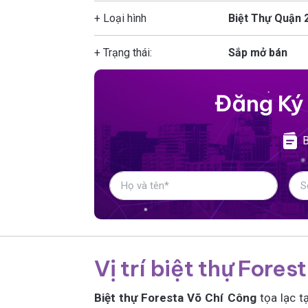
+ Loại hình
Biệt Thự Quận 
+ Trạng thái:
Sắp mở bán
Đăng Ký
B
Vị trí biệt thự Fore
Biệt thự Foresta Võ Chí Công
tọa lạc t