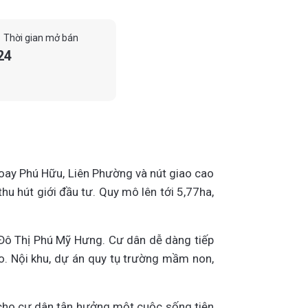
Thời gian mở bán
24
xoay Phú Hữu, Liên Phường và nút giao cao
hu hút giới đầu tư. Quy mô lên tới 5,77ha,
 Đô Thị Phú Mỹ Hưng. Cư dân dễ dàng tiếp
ao. Nội khu, dự án quy tụ trường mầm non,
g cho cư dân tận hưởng một cuộc sống tiện