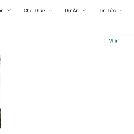
án
Cho Thuê
Dự Án
Tin Tức