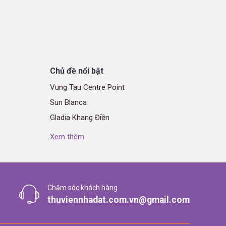
 qua nội dung tin đăng
Chủ đề nổi bật
Vung Tau Centre Point
Sun Blanca
Gladia Khang Điền
The Emerald Garden View
Xem thêm
The Win City
Elite Life
ng sản.
rõ ràng về bất động sản. Khách hàng có nhu cầu có
Chăm sóc khách hàng
thuviennhadat.com.vn@gmail.com