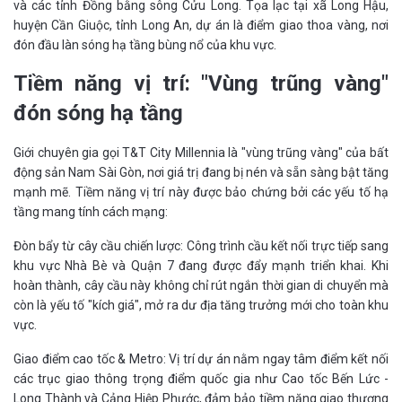
và các tỉnh Đồng bằng sông Cửu Long. Tọa lạc tại xã Long Hậu,
huyện Cần Giuộc, tỉnh Long An, dự án là điểm giao thoa vàng, nơi
đón đầu làn sóng hạ tầng bùng nổ của khu vực.
Tiềm năng vị trí: "Vùng trũng vàng"
đón sóng hạ tầng
Giới chuyên gia gọi T&T City Millennia là "vùng trũng vàng" của bất
động sản Nam Sài Gòn, nơi giá trị đang bị nén và sẵn sàng bật tăng
mạnh mẽ. Tiềm năng vị trí này được bảo chứng bởi các yếu tố hạ
tầng mang tính cách mạng:
Đòn bẩy từ cây cầu chiến lược: Công trình cầu kết nối trực tiếp sang
khu vực Nhà Bè và Quận 7 đang được đẩy mạnh triển khai. Khi
hoàn thành, cây cầu này không chỉ rút ngắn thời gian di chuyển mà
còn là yếu tố "kích giá", mở ra dư địa tăng trưởng mới cho toàn khu
vực.
Giao điểm cao tốc & Metro: Vị trí dự án nằm ngay tâm điểm kết nối
các trục giao thông trọng điểm quốc gia như Cao tốc Bến Lức -
Long Thành và Cảng Hiệp Phước, đảm bảo tiềm năng giao thương