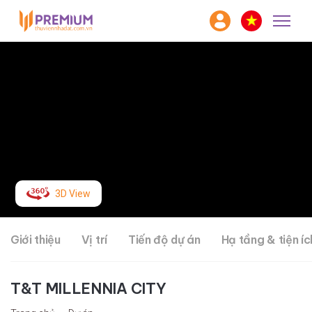
3D View
Giới thiệu
Vị trí
Tiến độ dự án
Hạ tầng & tiện íc
T&T MILLENNIA CITY