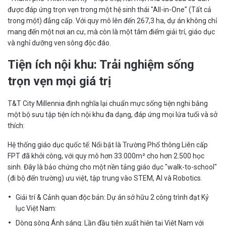
được đáp ứng trọn vẹn trong một hệ sinh thái "All-in-One" (Tất cả
trong một) đẳng cấp. Với quy mô lên đến 267,3 ha, dự án không chỉ
mang đến một nơi an cư, mà còn là một tâm điểm giải trí, giáo dục
và nghỉ dưỡng ven sông độc đáo.
Tiện ích nội khu: Trải nghiệm sống
trọn vẹn mọi giá trị
T&T City Millennia định nghĩa lại chuẩn mực sống tiện nghi bằng
một bộ sưu tập tiện ích nội khu đa dạng, đáp ứng mọi lứa tuổi và sở
thích:
Hệ thống giáo dục quốc tế: Nổi bật là Trường Phổ thông Liên cấp
FPT đã khởi công, với quy mô hơn 33.000m² cho hơn 2.500 học
sinh. Đây là bảo chứng cho một nền tảng giáo dục "walk-to-school"
(đi bộ đến trường) ưu việt, tập trung vào STEM, AI và Robotics.
Giải trí & Cảnh quan độc bản: Dự án sở hữu 2 công trình đạt Kỷ
lục Việt Nam:
Dòng sông Ánh sáng: Lần đầu tiên xuất hiện tại Việt Nam với