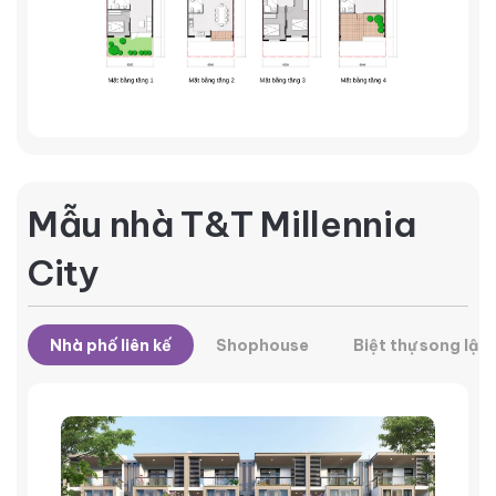
Mẫu nhà T&T Millennia
City
Nhà phố liên kế
Shophouse
Biệt thự song lập