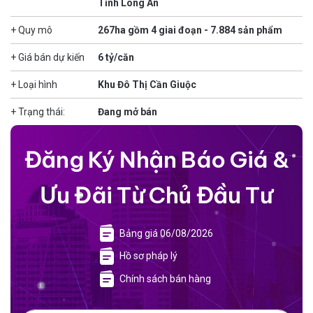
Tỉnh Long An
+ Quy mô
267ha gồm 4 giai đoạn - 7.884 sản phẩm
+ Giá bán dự kiến
6 tỷ/căn
+ Loại hình
Khu Đô Thị Cần Giuộc
+ Trạng thái:
Đang mở bán
Đăng Ký Nhận Báo Giá &
Ưu Đãi Từ Chủ Đầu Tư
Bảng giá 06/08/2026
Hồ sơ pháp lý
Chính sách bán hàng