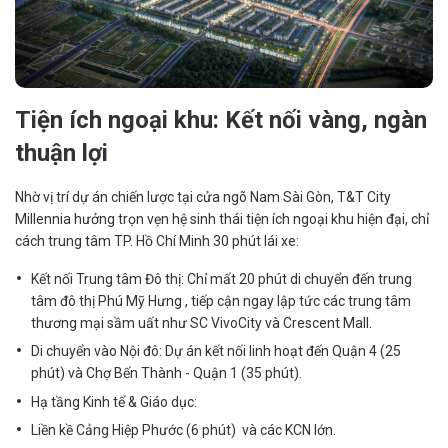
Tiện ích ngoại khu: Kết nối vàng, ngàn
thuận lợi
Nhờ vị trí dự án chiến lược tại cửa ngõ Nam Sài Gòn, T&T City
Millennia hưởng trọn vẹn hệ sinh thái tiện ích ngoại khu hiện đại, chỉ
cách trung tâm TP. Hồ Chí Minh 30 phút lái xe:
Kết nối Trung tâm Đô thị: Chỉ mất 20 phút di chuyển đến trung
tâm đô thị Phú Mỹ Hưng , tiếp cận ngay lập tức các trung tâm
thương mại sầm uất như SC VivoCity và Crescent Mall.
Di chuyển vào Nội đô: Dự án kết nối linh hoạt đến Quận 4 (25
phút) và Chợ Bến Thành - Quận 1 (35 phút).
Hạ tầng Kinh tế & Giáo dục:
Liền kề Cảng Hiệp Phước (6 phút) và các KCN lớn.