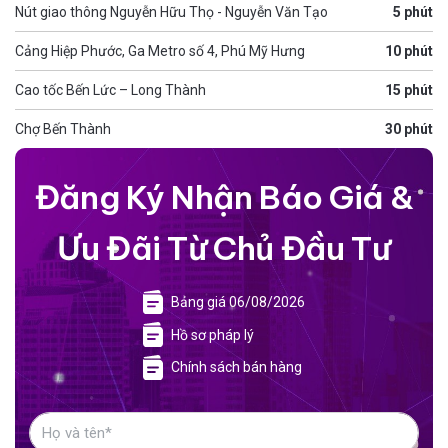
Nút giao thông Nguyễn Hữu Thọ - Nguyễn Văn Tạo
5 phút
Cảng Hiệp Phước, Ga Metro số 4, Phú Mỹ Hưng
10 phút
Cao tốc Bến Lức – Long Thành
15 phút
Chợ Bến Thành
30 phút
Đăng Ký Nhận Báo Giá &
Ưu Đãi Từ Chủ Đầu Tư
Bảng giá 06/08/2026
Hồ sơ pháp lý
Chính sách bán hàng