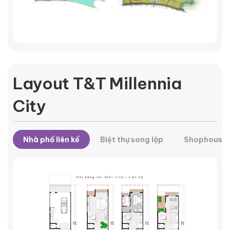
Layout T&T Millennia
City
Nhà phố liên kế
Biệt thự song lập
Shophouse