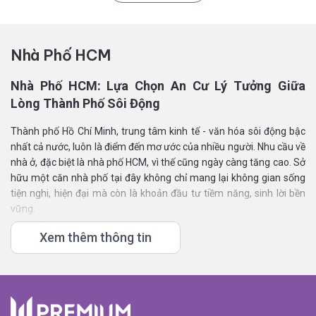
Nhà Phố HCM
Nhà Phố HCM: Lựa Chọn An Cư Lý Tưởng Giữa
Lòng Thành Phố Sôi Động
Thành phố Hồ Chí Minh, trung tâm kinh tế - văn hóa sôi động bậc
nhất cả nước, luôn là điểm đến mơ ước của nhiều người. Nhu cầu về
nhà ở, đặc biệt là nhà phố HCM, vì thế cũng ngày càng tăng cao. Sở
hữu một căn nhà phố tại đây không chỉ mang lại không gian sống
tiện nghi, hiện đại mà còn là khoản đầu tư tiềm năng, sinh lời bền
vững.
Vậy, điều gì khiến nhà phố HCM trở nên hấp dẫn đến vậy?
Xem thêm thông tin
1. Vị Trí Đắc Địa, Giao Thông Thuận Lợi:
Hầu hết các dự án nhà phố HCM đều tọa lạc tại những vị trí đắc địa,
thuận tiện cho việc di chuyển, kết nối dễ dàng với các quận trung