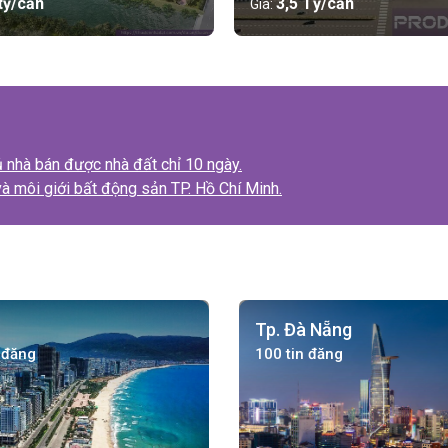
 tỷ/căn
3,5 Tỷ/căn
Giá:
 nhà bán được nhà đất chỉ 10 ngày.
à môi giới bất động sản TP. Hồ Chí Minh.
Tp. Đà Nẵng
 đăng
100 tin đăng