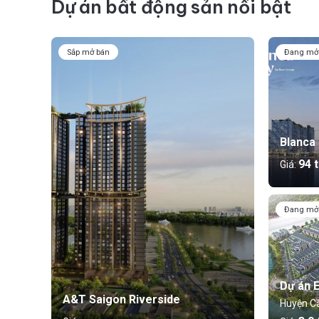
Dự án bất động sản nổi bật
Sắp mở bán
Đang mở
Blanca 
94 t
Giá:
Đang mở
Dự án E
A&T Saigon Riverside
Huyện Cầ