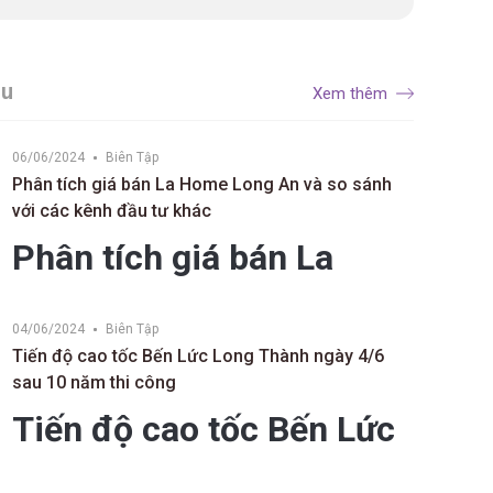
âu
Xem thêm
06/06/2024
Biên Tập
Phân tích giá bán La Home Long An và so sánh
với các kênh đầu tư khác
Phân tích giá bán La
Home Long An và so
04/06/2024
Biên Tập
<...
sánh với các kênh đầu tư
Tiến độ cao tốc Bến Lức Long Thành ngày 4/6
sau 10 năm thi công
khác
Tiến độ cao tốc Bến Lức
Long Thành ngày 4/6 sau