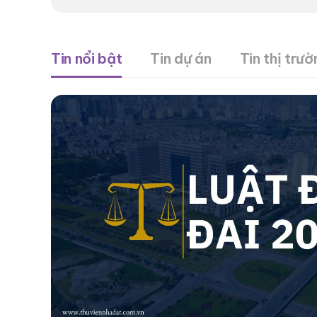
Tin nổi bật
Tin dự án
Tin thị trườ