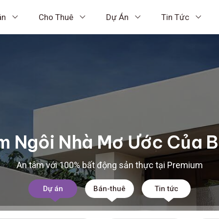
án
Cho Thuê
Dự Án
Tin Tức
m Ngôi Nhà Mơ Ước Của 
An tâm với 100% bất động sản thực tại Premium
Dự án
Bán-thuê
Tin tức