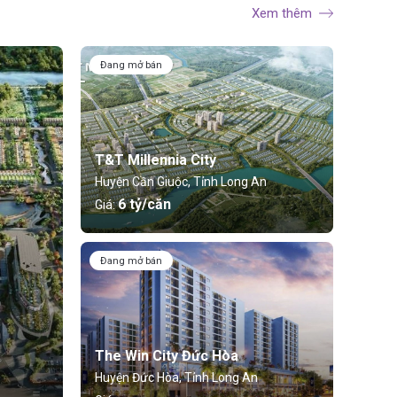
Xem thêm
Đang mở bán
T&T Millennia City
Huyện Cần Giuộc, Tỉnh Long An
6 tỷ/căn
Giá:
Đang mở bán
The Win City Đức Hòa
Huyện Đức Hòa, Tỉnh Long An