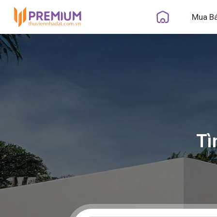
Mua B
Tì