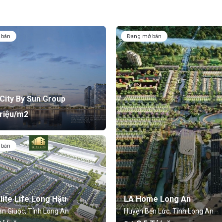
 bán
Đang mở bán
City By Sun Group
riệu/m2
 bán
lite Life Long Hậu
LA Home Long An
n Giuộc, Tỉnh Long An
Huyện Bến Lức, Tỉnh Long An