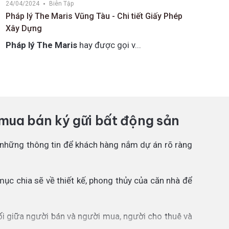
24/04/2024
Biên Tập
thập kỷ thi công
Pháp lý The Maris Vũng Tàu - Chi tiết Giấy Phép
Xây Dựng
Pháp lý The Maris
hay được gọi v...
, mua bán ký gữi bất động sản
ả những thông tin để khách hàng nắm dự án rõ ràng
ục chia sẽ về thiết kế, phong thủy của căn nhà để
i giữa người bán và người mua, người cho thuê và