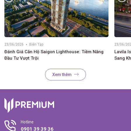
23/06/2026
Biên Tập
23/06/20
Đánh Giá Căn Hộ Saigon Lighthouse: Tiềm Năng
Lavila I
Đầu Tư Vượt Trội
Sang K
Xem thêm
Hotline
0901 39 39 36