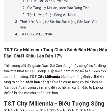
Ưu Đãi Tài Chính Vượt Trội:
Gia Tăng Lợi Nhuận, Đảm Bảo Dòng Tiền:
Tận Hưởng Cuộc Sống An Nhàn:
Thời Điểm Vàng Để Sở Hữu Bất Động Sản Nam Sài
Gòn
T&T CITY MILLENNIA
T&T City Millennia Tung Chính Sách Bán Hàng Hấp
Dẫn: Chiết Khấu Lên Đến 17%
Thị trường bất động sản Nam Sài Gòn đang "dậy sóng" trước động
thái mới nhất từ T&T Group. Tiếp nối dư âm bùng nổ từ sự kiện mở
bán thành công,
T&T City Millennia
tiếp tục khẳng định vị thế khi
tung ra
chính sách bán hàng hấp dẫn
chưa từng có, hứa hẹn sẽ
"càn quét" thị trường và mang đến cơ hội an cư lẫn đầu tư không
thể bỏ lỡ cho các chủ nhân tinh hoa.
T&T City Millennia - Biểu Tượng Sống