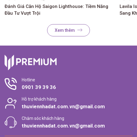
Đánh Giá Căn Hộ Saigon Lighthouse: Tiềm Năng
Lavila I
Đầu Tư Vượt Trội
Sang K
Xem thêm
Hotline
0901 39 39 36
Hỗ trợ khách hàng
thuviennhadat.com.vn@gmail.com
Chăm sóc khách hàng
thuviennhadat.com.vn@gmail.com