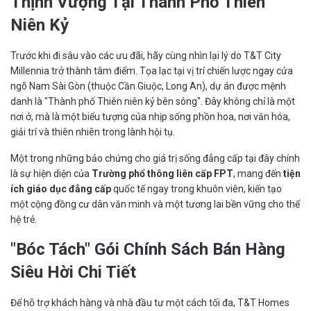
Thịnh Vượng Tại Thành Phố Thiên
Niên Kỷ
Trước khi đi sâu vào các ưu đãi, hãy cùng nhìn lại lý do T&T City
Millennia trở thành tâm điểm. Tọa lạc tại vị trí chiến lược ngay cửa
ngõ Nam Sài Gòn (thuộc Cần Giuộc, Long An), dự án được mệnh
danh là "Thành phố Thiên niên kỷ bên sông". Đây không chỉ là một
nơi ở, mà là một biểu tượng của nhịp sống phồn hoa, nơi văn hóa,
giải trí và thiên nhiên trong lành hội tụ.
Một trong những bảo chứng cho giá trị sống đẳng cấp tại đây chính
là sự hiện diện của
Trường phổ thông liên cấp FPT
, mang đến
tiện
ích giáo dục đẳng cấp
quốc tế ngay trong khuôn viên, kiến tạo
một cộng đồng cư dân văn minh và một tương lai bền vững cho thế
hệ trẻ.
"Bóc Tách" Gói Chính Sách Bán Hàng
Siêu Hời Chi Tiết
Để hỗ trợ khách hàng và nhà đầu tư một cách tối đa, T&T Homes