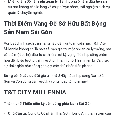
Miễn giảm 05 năm phí quản lý
: Tận hưởng 5 năm đầu tiên an
cư mà không cần lo lắng về chi phí vận hành, trải nghiệm dịch vụ
quản lý chuyên nghiệp.
Thời Điểm Vàng Để Sở Hữu Bất Động
Sản Nam Sài Gòn
Với loạt chính sách bán hàng hấp dẫn và toàn diện này, T&T City
Millennia không chỉ là một tài sản giá trị, một nơi an cư lý tưởng, mà
còn là một cơ hội đầu tư sinh lời vượt kỳ vọng. Từ nhịp sống phồn
hoa đến biểu tượng thịnh vượng, Thành phố Thiên niên kỷ đã thực
sự thức giấc, sẵn sàng đón đợi các chủ nhân tiên phong.
Đừng bỏ lỡ các ưu đãi giá trị nhất!
Hãy hòa nhịp sóng Nam Sài
Gòn và đón dòng tiền vượt kỳ vọng ngay từ hôm nay!
T&T CITY MILLENNIA
Thành phố Thiên niên kỷ bên sông phía Nam Sài Gòn
Chủ đầu tư:
Công ty Cổ phần Thái Sơn - Long An, thành viên của