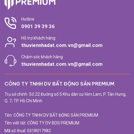
cấp nhiều lựa chọn cho người dân và nhà đầu tư.
Tiềm năng căn hộ HCM
Hotline
Tiềm năng căn hộ HCM
với vị trí chiến lược, hạ tầng
0901 39 39 36
giao thông đồng bộ và nguồn cung đa dạng, thị trường
Hỗ trợ khách hàng
căn hộ tại TP.HCM sở hữu nhiều tiềm năng phát triển:
thuviennhadat.com.vn@gmail.com
Hệ thống giao thông thuận lợi kết nối trung tâm và
Chăm sóc khách hàng
các vùng lân cận.
thuviennhadat.com.vn@gmail.com
Trung tâm thu hút lực lượng lao động trẻ, tạo nhu cầu
nhà ở lớn.
CÔNG TY TNHH DV BẤT ĐỘNG SẢN PREMIUM
Được quy hoạch bài bản, thu hút đầu tư của nhiều chủ
Trụ sở chính: Số 22 Đường số 5 Khu dân cư Him Lam, P. Tân Hưng,
đầu tư lớn.
Q. 7, TP. Hồ Chí Minh
Nguồn cung căn hộ đa dạng các phân khúc từ bình
Tên: CÔNG TY TNHH DV BẤT ĐỘNG SẢN PREMIUM
dân đến cao cấp.
Tên viết tắt: CÔNG TY DV BDS PREMIUM
Hệ thống tiện ích nội khu hiện đại, khép kín đáp ứng
Mã số thuế: 0318017982