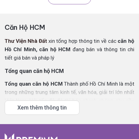
Căn Hộ HCM
Thư Viện Nhà Đất
xin tổng hợp thông tin về các
căn hộ
Hồ Chí Minh, căn hộ HCM
đang bán và thông tin chi
tiết giá bán và pháp lý
Tổng quan căn hộ HCM
Tổng quan căn hộ HCM
Thành phố Hồ Chí Minh là một
trong những trung tâm kinh tế, văn hóa, giải trí lớn nhất
Việt Nam. Với tốc độ đô thị hóa nhanh chóng, nhu cầu
Xem thêm thông tin
về nhà ở, đặc biệt là căn hộ tại
TP.HCM ngày càng tăng cao. Thị trường căn hộ TP.HCM
đa dạng về phân khúc từ bình dân đến cao cấp, cung