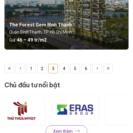
The Forest Gem Bình Thạnh
Quận Bình Thạnh, TP. Hồ Chí Minh
46 – 49 tr/m2
Giá:
1
2
3
4
5
6
Chủ đầu tư nổi bật
Xem thêm