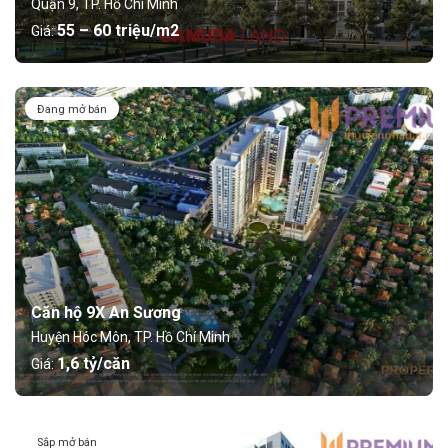
Quận 9, TP. Hồ Chí Minh
55 – 60 triệu/m2
Giá:
Đang mở bán
Căn hộ 9X An Sương
Huyện Hóc Môn, TP. Hồ Chí Minh
1,6 tỷ/căn
Giá:
Sắp mở bán