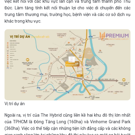
việc kết nối với các khu vực lân cận và trung tâm thành phố Thủ
Đức. Làm tăng tính kết nối thuận lợi cho việc di chuyển đến các
trung tâm thương mại, trường học, bệnh viện và các cơ sở dịch vụ
khác trong khu vực.
Vị trí dự án
Ngoài ra, vị trí của The Hybrid cũng liền kề hai khu đô thị lớn nhất
của TPHCM là Đông Tăng Long (160ha) và Vinhome Grand Park
(360ha). Việc có thể tiếp cận những tiện ích đẳng cấp và các không
gian xanh rộng lớn tại những khu đô thị này tạo ra một cơ hội tuyệt