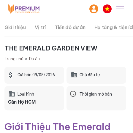
Giới thiệu
Vị trí
Tiến độ dự án
Hạ tầng & tiện íc
THE EMERALD GARDEN VIEW
Trang chủ
Dự án
Chủ đầu tư
Giá bán 09/08/2026
Loại hình
Thời gian mở bán
Căn Hộ HCM
Giới Thiệu The Emerald