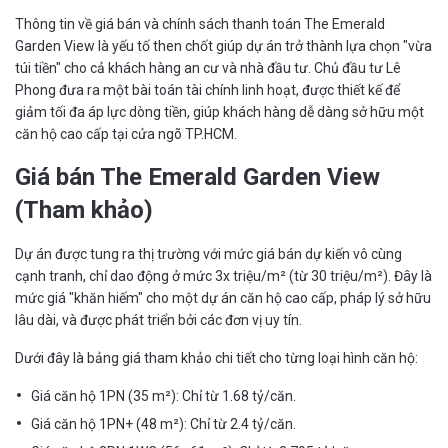
Thông tin về giá bán và chính sách thanh toán The Emerald
Garden View là yếu tố then chốt giúp dự án trở thành lựa chọn "vừa
túi tiền" cho cả khách hàng an cư và nhà đầu tư. Chủ đầu tư Lê
Phong đưa ra một bài toán tài chính linh hoạt, được thiết kế để
giảm tối đa áp lực dòng tiền, giúp khách hàng dễ dàng sở hữu một
căn hộ cao cấp tại cửa ngõ TP.HCM.
Giá bán The Emerald Garden View
(Tham khảo)
Dự án được tung ra thị trường với mức giá bán dự kiến vô cùng
cạnh tranh, chỉ dao động ở mức 3x triệu/m² (từ 30 triệu/m²). Đây là
mức giá "khăn hiếm" cho một dự án căn hộ cao cấp, pháp lý sở hữu
lâu dài, và được phát triển bởi các đơn vị uy tín.
Dưới đây là bảng giá tham khảo chi tiết cho từng loại hình căn hộ:
Giá căn hộ 1PN (35 m²): Chỉ từ 1.68 tỷ/căn.
Giá căn hộ 1PN+ (48 m²): Chỉ từ 2.4 tỷ/căn.