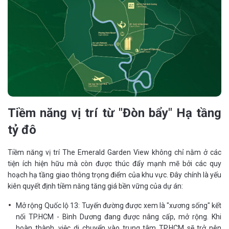
Tiềm năng vị trí từ "Đòn bẩy" Hạ tầng
tỷ đô
Tiềm năng vị trí The Emerald Garden View không chỉ nằm ở các
tiện ích hiện hữu mà còn được thúc đẩy mạnh mẽ bởi các quy
hoạch hạ tầng giao thông trọng điểm của khu vực. Đây chính là yếu
kiên quyết định tiềm năng tăng giá bền vững của dự án:
Mở rộng Quốc lộ 13: Tuyến đường được xem là "xương sống" kết
nối TP.HCM - Bình Dương đang được nâng cấp, mở rộng. Khi
hoàn thành, việc di chuyển vào trung tâm TP.HCM sẽ trở nên