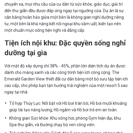
chuyển xa, mọi nhu cầu của cư dân từ sức khỏe, giáo dục, giải trí
đến thư giãn đều được đáp ứng ngay tại ngưỡng cửa. Dự án là sự
cân bằng hoàn hảo giữa một bên là không gian nghỉ dưỡng riêng
tư, một bên là khả năng kết nối ngoại khu sầm uất, kiến tạo nên
một chuẩn mực sống tiện nghi và đẳng cấp.
Tiện ích nội khu: Đặc quyền sống nghỉ
dưỡng tại gia
Với mật độ xây dựng chỉ 38% - 45%, phần lớn diện tích dự án được
dành cho mảng xanh và các công trình tiện ích công cộng. The
Emerald Garden View thiết đãi cư dân bằng một bộ sưu tập tiện ích
cao cấp, cho phép bạn tận hưởng trải nghiệm của một resort 5 sao
ngay tại nhà:
Tổ hợp Thủy Lực: Nổi bật với Hồ bơi tràn bờ, Hồ bơi muối khoáng
giúp tái tạo năng lượng, Hồ ngâm và Hồ bơi trẻ em an toàn.
Không gian Sức khỏe: Khu xông hơi, phòng Gym hiện đại, khu
Spa thư giãn, và Đường chạy bộ ven công viên.