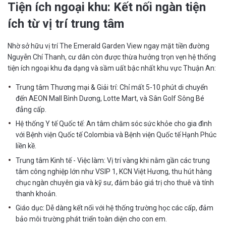
Tiện ích ngoại khu: Kết nối ngàn tiện
ích từ vị trí trung tâm
Nhờ sở hữu vị trí The Emerald Garden View ngay mặt tiền đường
Nguyễn Chí Thanh, cư dân còn được thừa hưởng trọn vẹn hệ thống
tiện ích ngoại khu đa dạng và sầm uất bậc nhất khu vực Thuận An:
Trung tâm Thương mại & Giải trí: Chỉ mất 5-10 phút di chuyển
đến AEON Mall Bình Dương, Lotte Mart, và Sân Golf Sông Bé
đẳng cấp.
Hệ thống Y tế Quốc tế: An tâm chăm sóc sức khỏe cho gia đình
với Bệnh viện Quốc tế Colombia và Bệnh viện Quốc tế Hạnh Phúc
liền kề.
Trung tâm Kinh tế - Việc làm: Vị trí vàng khi nằm gần các trung
tâm công nghiệp lớn như VSIP 1, KCN Việt Hương, thu hút hàng
chục ngàn chuyên gia và kỹ sư, đảm bảo giá trị cho thuê và tính
thanh khoản.
Giáo dục: Dễ dàng kết nối với hệ thống trường học các cấp, đảm
bảo môi trường phát triển toàn diện cho con em.