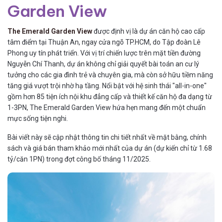
Garden View
The Emerald Garden View
được định vị là dự án căn hộ cao cấp
tâm điểm tại Thuận An, ngay cửa ngõ TP.HCM, do Tập đoàn Lê
Phong uy tín phát triển. Với vị trí chiến lược trên mặt tiền đường
Nguyễn Chí Thanh, dự án không chỉ giải quyết bài toán an cư lý
tưởng cho các gia đình trẻ và chuyên gia, mà còn sở hữu tiềm năng
tăng giá vượt trội nhờ hạ tầng. Nổi bật với hệ sinh thái "all-in-one"
gồm hơn 85 tiện ích nội khu đẳng cấp và thiết kế căn hộ đa dạng từ
1-3PN, The Emerald Garden View hứa hẹn mang đến một chuẩn
mực sống tiện nghi.
Bài viết này sẽ cập nhật thông tin chi tiết nhất về mặt bằng, chính
sách và giá bán tham khảo mới nhất của dự án (dự kiến chỉ từ 1.68
tỷ/căn 1PN) trong đợt công bố tháng 11/2025.