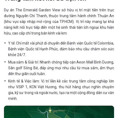
Dự án The Emerald Garden View sở hữu vị trí mặt tiền trên trục
đường Nguyễn Chí Thanh, thuộc trung tâm hành chính Thuận An
(khu vực sáp nhập mở rộng của TP.HCM). Vị trí này mang lại khả
năng kết nối trực tiếp đến một hệ sinh thái tiện ích ngoại khu hiện
hữu, cao cấp chỉ trong bán kính vài km:
Y tế: Chỉ mất vài phút di chuyển đến Bệnh viện Quốc tế Colombia,
Bệnh viện Quốc tế Hạnh Phúc, đảm bảo nhu cầu chăm sóc sức
khỏe 24/7.
Mua sắm & Giải trí: Nhanh chóng tiếp cận Aeon Mall Bình Dương,
Sân golf Sông Bé, đáp ứng mọi nhu cầu từ mua sắm, ẩm thực
đến thư giãn cuối tuần.
Kinh tế & Việc làm: Vị trí liền kề các trung tâm công nghiệp lớn
như VSIP 1, KCN Việt Hương, thu hút hàng chục nghìn chuyên
gia, kỹ sư trong và ngoài nước, tạo ra một cộng đồng dân cư văn
minh.