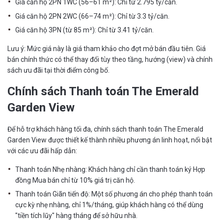
Giá căn hộ 2PN 1WC (56–61 m²): Chỉ từ 2.795 tỷ/căn.
Giá căn hộ 2PN 2WC (66–74 m²): Chỉ từ 3.3 tỷ/căn.
Giá căn hộ 3PN (từ 85 m²): Chỉ từ 3.41 tỷ/căn.
Lưu ý: Mức giá này là giá tham khảo cho đợt mở bán đầu tiên. Giá
bán chính thức có thể thay đổi tùy theo tầng, hướng (view) và chính
sách ưu đãi tại thời điểm công bố.
Chính sách Thanh toán The Emerald
Garden View
Để hỗ trợ khách hàng tối đa, chính sách thanh toán The Emerald
Garden View được thiết kế thành nhiều phương án linh hoạt, nổi bật
với các ưu đãi hấp dẫn:
Thanh toán Nhẹ nhàng: Khách hàng chỉ cần thanh toán ký Hợp
đồng Mua bán chỉ từ 10% giá trị căn hộ.
Thanh toán Giãn tiến độ: Một số phương án cho phép thanh toán
cực kỳ nhẹ nhàng, chỉ 1%/tháng, giúp khách hàng có thể dùng
"tiền tích lũy" hàng tháng để sở hữu nhà.