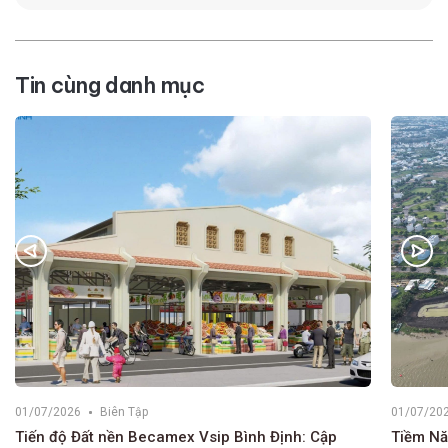
Tin cùng danh mục
01/07/2026
Biên Tập
01/07/20
Tiến độ Đất nền Becamex Vsip Bình Định: Cập
Tiềm Nă