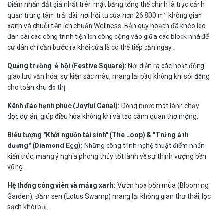
Điểm nhấn đắt giá nhất trên mặt bằng tổng thể chính là trục cảnh
quan trung tâm trải dài, nơi hội tụ của hơn 26.800 m² không gian
xanh và chuỗi tiện ích chuẩn Wellness. Bản quy hoạch đã khéo léo
đan cài các công trình tiện ích công cộng vào giữa các block nhà để
cư dân chỉ cần bước ra khỏi cửa là có thể tiếp cận ngay.
Quảng trường lễ hội (Festive Square):
Nơi diễn ra các hoạt động
giao lưu văn hóa, sự kiện sắc màu, mang lại bầu không khí sôi động
cho toàn khu đô thị.
Kênh đào hạnh phúc (Joyful Canal):
Dòng nước mát lành chạy
dọc dự án, giúp điều hòa không khí và tạo cảnh quan thơ mộng.
Biểu tượng "Khởi nguồn tái sinh" (The Loop) & "Trứng ánh
dương" (Diamond Egg):
Những công trình nghệ thuật điểm nhấn
kiến trúc, mang ý nghĩa phong thủy tốt lành về sự thịnh vượng bền
vững.
Hệ thống công viên và mảng xanh:
Vườn hoa bốn mùa (Blooming
Garden), Đầm sen (Lotus Swamp) mang lại không gian thư thái, lọc
sạch khói bụi.