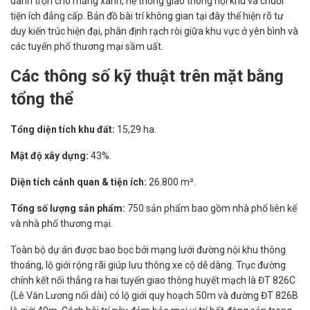
dành trọn cho mảng xanh, hệ thống giao thông nội khu và chuỗi
tiện ích đẳng cấp. Bản đồ bài trí không gian tại đây thể hiện rõ tư
duy kiến trúc hiện đại, phân định rạch ròi giữa khu vực ở yên bình và
các tuyến phố thương mại sầm uất.
Các thông số kỹ thuật trên mặt bằng
tổng thể
Tổng diện tích khu đất:
15,29 ha.
Mật độ xây dựng:
43%.
Diện tích cảnh quan & tiện ích:
26.800 m².
Tổng số lượng sản phẩm:
750 sản phẩm bao gồm nhà phố liên kế
và nhà phố thương mại.
Toàn bộ dự án được bao bọc bởi mạng lưới đường nội khu thông
thoáng, lộ giới rộng rãi giúp lưu thông xe cộ dễ dàng. Trục đường
chính kết nối thẳng ra hai tuyến giao thông huyết mạch là ĐT 826C
(Lê Văn Lương nối dài) có lộ giới quy hoạch 50m và đường ĐT 826B