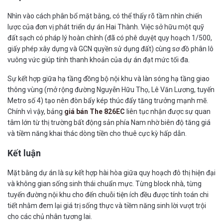
Nhìn vào cách phân bổ mặt bằng, có thể thấy rõ tầm nhìn chiến
lược của đơn vị phát triển dự án Hai Thành. Việc sở hữu một quỹ
đất sạch có pháp lý hoàn chỉnh (đã có phê duyệt quy hoạch 1/500,
giấy phép xây dựng và GCN quyền sử dụng đất) cùng sơ đồ phân lô
vuông vức giúp tính thanh khoản của dự án đạt mức tối đa.
Sự kết hợp giữa hạ tầng đồng bộ nội khu và làn sóng hạ tầng giao
thông vùng (mở rộng đường Nguyễn Hữu Thọ, Lê Văn Lương, tuyến
Metro số 4) tạo nên đòn bẩy kép thúc đẩy tăng trưởng mạnh mẽ.
Chính vì vậy, bảng
giá bán The 826EC
liên tục nhận được sự quan
tâm lớn từ thị trường bất động sản phía Nam nhờ biên độ tăng giá
và tiềm năng khai thác dòng tiền cho thuê cực kỳ hấp dẫn.
Kết luận
Mặt bằng dự án là sự kết hợp hài hòa giữa quy hoạch đô thị hiện đại
và không gian sống sinh thái chuẩn mực. Từng block nhà, từng
tuyến đường nội khu cho đến chuỗi tiện ích đều được tính toán chi
tiết nhằm đem lại giá trị sống thực và tiềm năng sinh lời vượt trội
cho các chủ nhân tương lai.