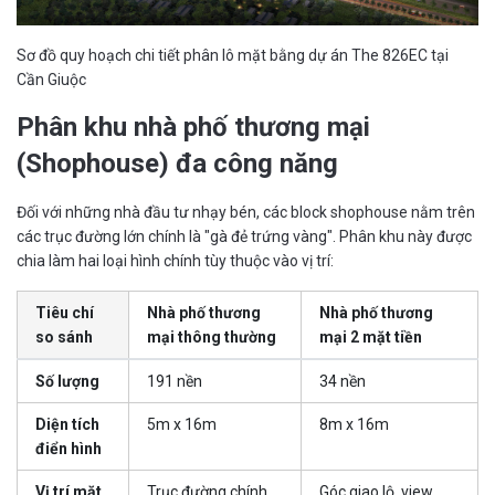
Sơ đồ quy hoạch chi tiết phân lô mặt bằng dự án The 826EC tại
Cần Giuộc
Phân khu nhà phố thương mại
(Shophouse) đa công năng
Đối với những nhà đầu tư nhạy bén, các block shophouse nằm trên
các trục đường lớn chính là "gà đẻ trứng vàng". Phân khu này được
chia làm hai loại hình chính tùy thuộc vào vị trí:
Tiêu chí
Nhà phố thương
Nhà phố thương
so sánh
mại thông thường
mại 2 mặt tiền
Số lượng
191 nền
34 nền
Diện tích
5m x 16m
8m x 16m
điển hình
Vị trí mặt
Trục đường chính
Góc giao lộ, view