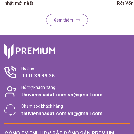
nhật mới nhất
Rót Vố
Xem thêm
Hotline
0901 39 39 36
Hỗ trợ khách hàng
thuviennhadat.com.vn@gmail.com
Chăm sóc khách hàng
thuviennhadat.com.vn@gmail.com
CÔNG TY TNHH DV BẤT ĐỘNG SẢN PREMIUM