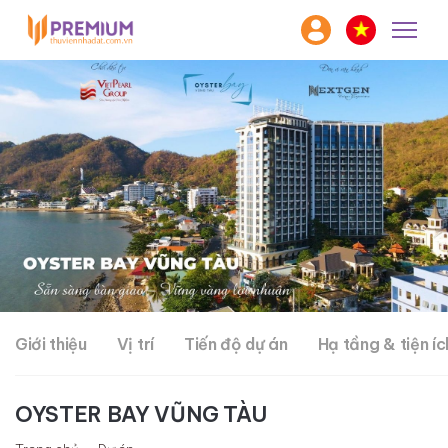
Giới thiệu
Vị trí
Tiến độ dự án
Hạ tầng & tiện íc
OYSTER BAY VŨNG TÀU