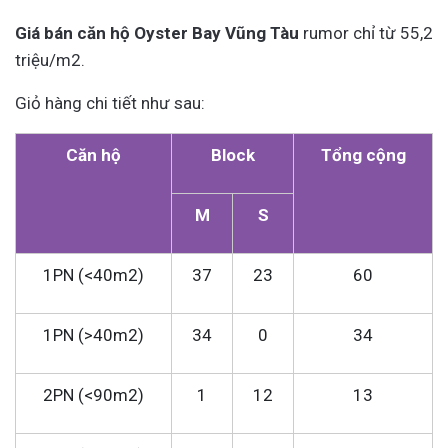
Giá bán căn hộ Oyster Bay Vũng Tàu
rumor chỉ từ 55,2
triệu/m2.
Giỏ hàng chi tiết như sau:
Căn hộ
Block
Tổng cộng
M
S
1PN (<40m2)
37
23
60
1PN (>40m2)
34
0
34
2PN (<90m2)
1
12
13