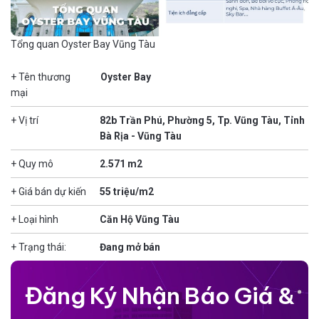
Tổng quan Oyster Bay Vũng Tàu
+ Tên thương
Oyster Bay
mại
+ Vị trí
82b Trần Phú, Phường 5, Tp. Vũng Tàu, Tỉnh
Bà Rịa - Vũng Tàu
+ Quy mô
2.571 m2
+ Giá bán dự kiến
55 triệu/m2
+ Loại hình
Căn Hộ Vũng Tàu
+ Trạng thái:
Đang mở bán
Đăng Ký Nhận Báo Giá &