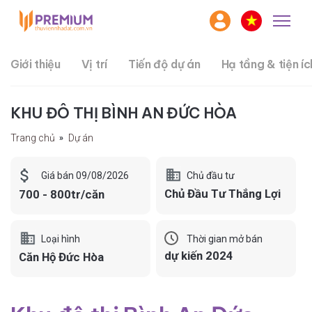
Giới thiệu
Vị trí
Tiến độ dự án
Hạ tầng & tiện íc
KHU ĐÔ THỊ BÌNH AN ĐỨC HÒA
Trang chủ
Dự án
Chủ đầu tư
Giá bán 09/08/2026
Chủ Đầu Tư Thắng Lợi
700 - 800tr/căn
Loại hình
Thời gian mở bán
dự kiến 2024
Căn Hộ Đức Hòa