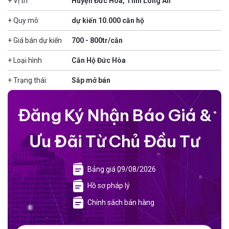
+ Vị trí
Huyện Đức Hòa, Tỉnh Long An
+ Quy mô
dự kiến 10.000 căn hộ
+ Giá bán dự kiến
700 - 800tr/căn
+ Loại hình
Căn Hộ Đức Hòa
+ Trạng thái:
Sắp mở bán
Đăng Ký Nhận Báo Giá &
Ưu Đãi Từ Chủ Đầu Tư
Bảng giá 09/08/2026
Hồ sơ pháp lý
Chính sách bán hàng