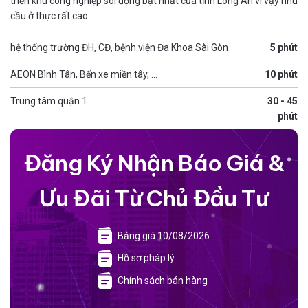
triển khu công nghiệp sôi động bật nhất của tỉnh Long An vì vậy nhu
cầu ở thực rất cao
hệ thống trường ĐH, CĐ, bệnh viện Đa Khoa Sài Gòn
5 phút
AEON Bình Tân, Bến xe miền tây, …
10 phút
Trung tâm quận 1
30 - 45
phút
Đăng Ký Nhận Báo Giá &
Ưu Đãi Từ Chủ Đầu Tư
Bảng giá 10/08/2026
Hồ sơ pháp lý
Chính sách bán hàng