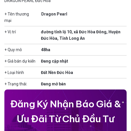
DRAGON PEARL Đức Hòa
+ Tên thương
Dragon Pearl
mại
+ Vị trí
đường tỉnh lộ 10, xã Đức Hòa Đông, Huyện
Đức Hòa, Tỉnh Long An
+ Quy mô
48ha
+ Giá bán dự kiến
Đang cập nhật
+ Loại hình
Đất Nền Đức Hòa
+ Trạng thái:
Đang mở bán
Đăng Ký Nhận Báo Giá &
Ưu Đãi Từ Chủ Đầu Tư