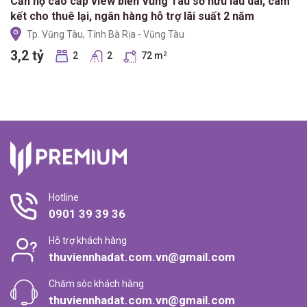
Căn hộ cao cấp view biển Vũng Tàu sở hữu lâu dài, cam
kết cho thuê lại, ngân hàng hỗ trợ lãi suất 2 năm
Tp. Vũng Tàu, Tỉnh Bà Rịa - Vũng Tàu
3,2 tỷ
2
2
72 m
2
Hotline
0901 39 39 36
Hỗ trợ khách hàng
thuviennhadat.com.vn@gmail.com
Chăm sóc khách hàng
thuviennhadat.com.vn@gmail.com