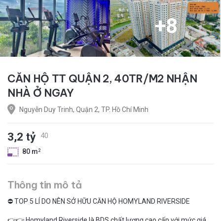
+
8
CĂN HỘ TT QUẬN 2, 40TR/M2 NHẬN
NHÀ Ở NGAY
Nguyễn Duy Trinh, Quận 2, TP. Hồ Chí Minh
3,2 tỷ
40
80 m
2
Thông tin mô tả
⛔️ TOP 5 LÍ DO NÊN SỞ HỮU CĂN HỘ HOMYLAND RIVERSIDE
👉👉 Homyland Riverside là BDS chất lượng cao cấp với mức giá