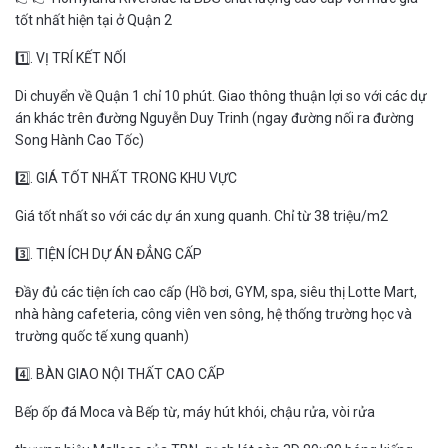
tốt nhất hiện tại ở Quận 2
1️⃣. VỊ TRÍ KẾT NỐI
Di chuyển về Quận 1 chỉ 10 phút. Giao thông thuận lợi so với các dự
án khác trên đường Nguyễn Duy Trinh (ngay đường nối ra đường
Song Hành Cao Tốc)
2️⃣. GIÁ TỐT NHẤT TRONG KHU VỰC
Giá tốt nhất so với các dự án xung quanh. Chỉ từ 38 triệu/m2
3️⃣. TIỆN ÍCH DỰ ÁN ĐẲNG CẤP
Đầy đủ các tiện ích cao cấp (Hồ bơi, GYM, spa, siêu thị Lotte Mart,
nhà hàng cafeteria, công viên ven sông, hệ thống trường học và
trường quốc tế xung quanh)
4️⃣. BÀN GIAO NỘI THẤT CAO CẤP
Bếp ốp đá Moca và Bếp từ, máy hút khói, chậu rửa, vòi rửa