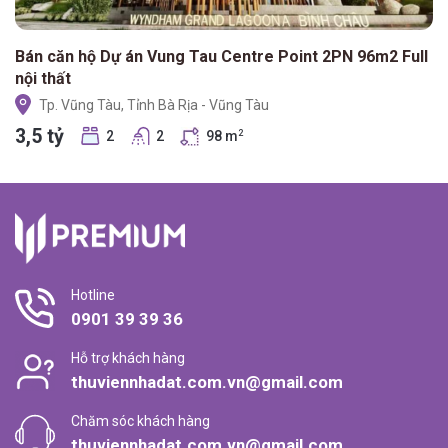
Bán căn hộ Dự án Vung Tau Centre Point 2PN 96m2 Full
nội thất
Tp. Vũng Tàu, Tỉnh Bà Rịa - Vũng Tàu
3,5 tỷ
2
2
98 m
2
Hotline
0901 39 39 36
Hỗ trợ khách hàng
thuviennhadat.com.vn@gmail.com
Chăm sóc khách hàng
thuviennhadat.com.vn@gmail.com