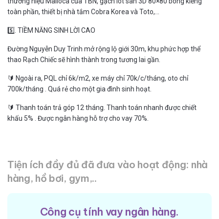
thương hiệu Malloca của TBN, gạch lót sàn 3D 80×80 bóng kiếng
toàn phần, thiết bị nhà tắm Cobra Korea và Toto,…
5️⃣. TIỀM NĂNG SINH LỜI CAO
Đường Nguyễn Duy Trinh mở rộng lộ giới 30m, khu phức hợp thể
thao Rạch Chiếc sẽ hình thành trong tương lai gần.
🔰 Ngoài ra, PQL chỉ 6k/m2, xe máy chỉ 70k/c/tháng, oto chỉ
700k/tháng . Quá rẻ cho một gia đình sinh hoạt.
🔰 Thanh toán trả góp 12 tháng. Thanh toán nhanh được chiết
khấu 5% . Được ngân hàng hỗ trợ cho vay 70%.
Tiện ích đầy đủ đã đưa vào hoạt động: nhà
hàng, hồ bơi, gym,..
Công cụ tính vay ngân hàng.