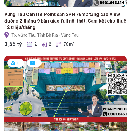
Vung Tau CenTre Point căn 2PN 76m2 tầng cao view
đường 2 tháng 9 bàn giao full nội thất. Cam kết cho thuê
12 triệu/tháng
Tp. Vũng Tàu, Tỉnh Bà Rịa - Vũng Tàu
3,55 tỷ
2
2
76 m
2
13
1