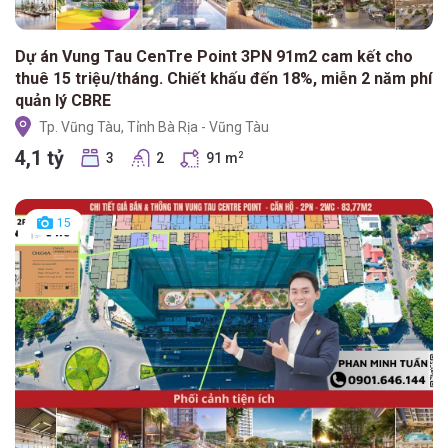
Dự án Vung Tau CenTre Point 3PN 91m2 cam kết cho
thuê 15 triệu/tháng. Chiết khấu đến 18%, miễn 2 năm phí
quản lý CBRE
Tp. Vũng Tàu, Tỉnh Bà Rịa - Vũng Tàu
4,1 tỷ
3
2
91 m
2
15