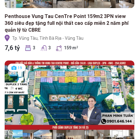
Penthouse Vung Tau CenTre Point 159m2 3PN view
360 siêu đẹp tặng full nội thất cao cấp miễn 2 năm phí
quản lý từ CBRE
Tp. Vũng Tàu, Tỉnh Bà Rịa - Vũng Tàu
7,6 tỷ
3
3
159 m
2
19