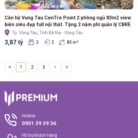
Căn hộ Vung Tau CenTre Point 2 phòng ngủ 83m2 view
biển siêu đẹp full nội thất. Tặng 2 năm phí quản lý CBRE
Tp. Vũng Tàu, Tỉnh Bà Rịa - Vũng Tàu
3,87 tỷ
2
2
83 m
2
1
2
3
Hotline
0901 39 39 36
Hỗ trợ khách hàng