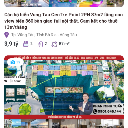
Căn hộ biển Vung Tau CenTre Point 2PN 87m2 tầng cao
view biển 360 bàn giao full nội thất. Cam kết cho thuê
13tr/tháng
Tp. Vũng Tàu, Tỉnh Bà Rịa - Vũng Tàu
3,9 tỷ
2
2
87 m
2
19