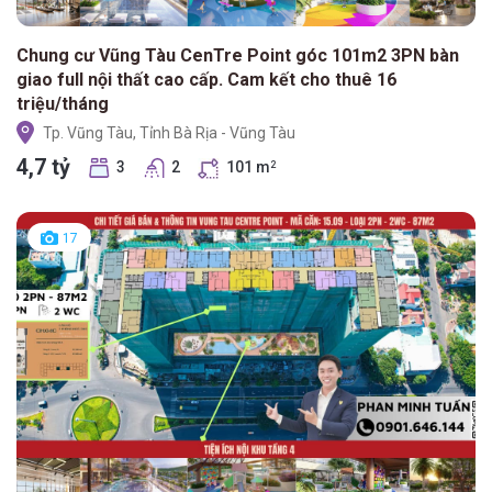
Chung cư Vũng Tàu CenTre Point góc 101m2 3PN bàn
giao full nội thất cao cấp. Cam kết cho thuê 16
triệu/tháng
Tp. Vũng Tàu, Tỉnh Bà Rịa - Vũng Tàu
4,7 tỷ
3
2
101 m
2
17