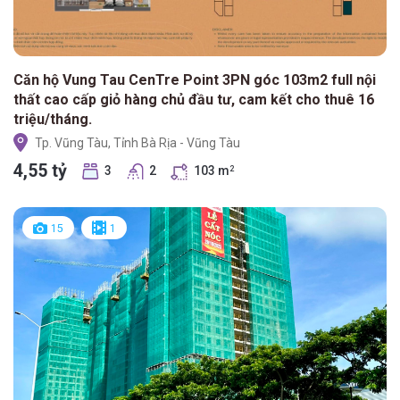
Căn hộ Vung Tau CenTre Point 3PN góc 103m2 full nội
thất cao cấp giỏ hàng chủ đầu tư, cam kết cho thuê 16
triệu/tháng.
Tp. Vũng Tàu, Tỉnh Bà Rịa - Vũng Tàu
4,55 tỷ
3
2
103 m
2
15
1