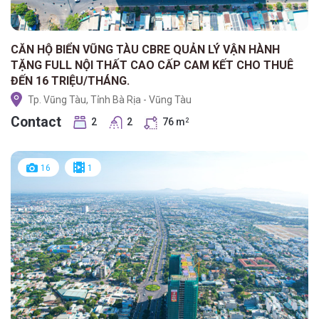
CĂN HỘ BIỂN VŨNG TÀU CBRE QUẢN LÝ VẬN HÀNH
TẶNG FULL NỘI THẤT CAO CẤP CAM KẾT CHO THUÊ
ĐẾN 16 TRIỆU/THÁNG.
Tp. Vũng Tàu, Tỉnh Bà Rịa - Vũng Tàu
Contact
2
2
76 m
2
16
1