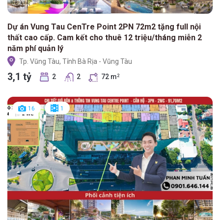
Dự án Vung Tau CenTre Point 2PN 72m2 tặng full nội
thất cao cấp. Cam kết cho thuê 12 triệu/tháng miễn 2
năm phí quản lý
Tp. Vũng Tàu, Tỉnh Bà Rịa - Vũng Tàu
3,1 tỷ
2
2
72 m
2
16
1