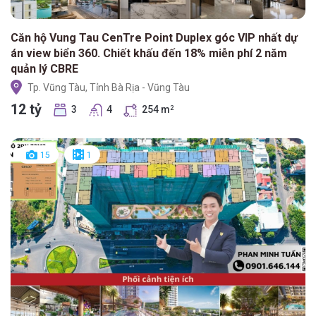
Căn hộ Vung Tau CenTre Point Duplex góc VIP nhất dự
án view biển 360. Chiết khấu đến 18% miễn phí 2 năm
quản lý CBRE
Tp. Vũng Tàu, Tỉnh Bà Rịa - Vũng Tàu
12 tỷ
3
4
254 m
2
15
1