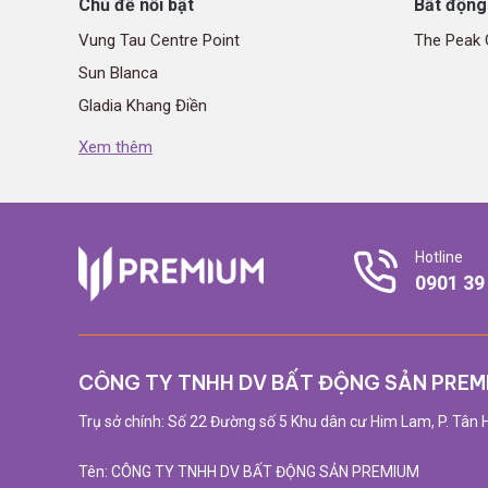
Chủ đề nổi bật
Bất động
Vung Tau Centre Point
The Peak 
Sun Blanca
Gladia Khang Điền
The Emerald Garden View
Xem thêm
The Win City
Elite Life
Hotline
0901 39
CÔNG TY TNHH DV BẤT ĐỘNG SẢN PREM
Trụ sở chính: Số 22 Đường số 5 Khu dân cư Him Lam, P. Tân H
Tên: CÔNG TY TNHH DV BẤT ĐỘNG SẢN PREMIUM