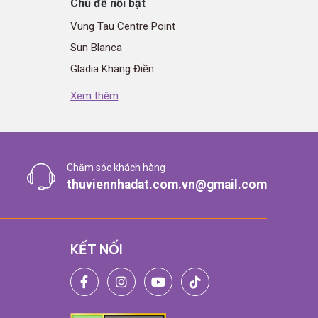
Chủ đề nổi bật
Vung Tau Centre Point
Sun Blanca
Gladia Khang Điền
The Emerald Garden View
Xem thêm
The Win City
Elite Life
Chăm sóc khách hàng
thuviennhadat.com.vn@gmail.com
KẾT NỐI