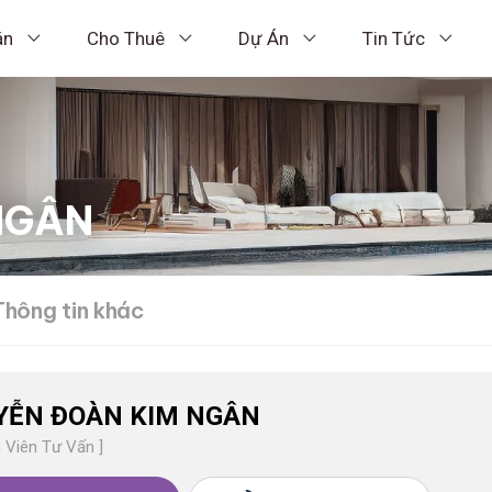
án
Cho Thuê
Dự Án
Tin Tức
NGÂN
Thông tin khác
YỄN ĐOÀN KIM NGÂN
 Viên Tư Vấn ]