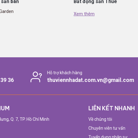
 sản bán
Bất động sản Thuê
Garden
Xem thêm
Hỗ trợ khách hàng
 39 36
thuviennhadat.com.vn@gmail.com
IUM
LIÊN KẾT NHANH
ưng, Q. 7, TP. Hồ Chí Minh
Về chúng tôi
Chuyên viên tư vấn
Tuyển dụng nhân sự