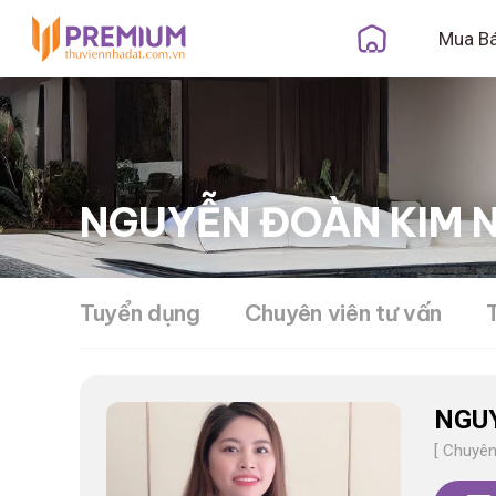
Mua B
NGUYỄN ĐOÀN KIM 
Tuyển dụng
Chuyên viên tư vấn
NGU
[ Chuyên